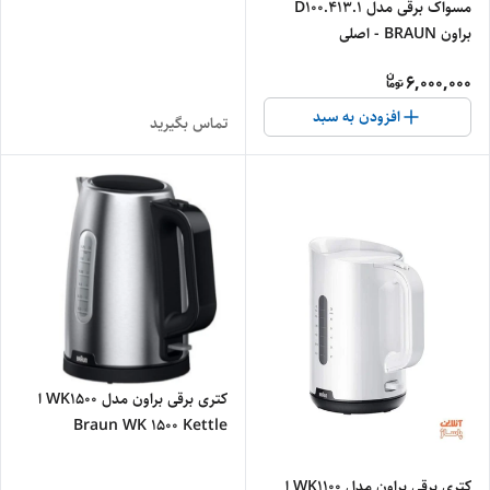
مسواک برقی مدل D100.413.1
براون BRAUN - اصلی
6,000,000
افزودن به سبد
تماس بگیرید
کتری برقی براون مدل WK1500 ا
Braun WK 1500 Kettle
کتری برقی براون مدل WK1100 ا