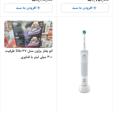
8,200,000
6,750,000
افزودن به سبد
افزودن به سبد
اتو بخار براون مدل SI5037 ظرفیت
۳۰۰ میلی لیتر با فناوری
FreeGlide 3D - اصلی